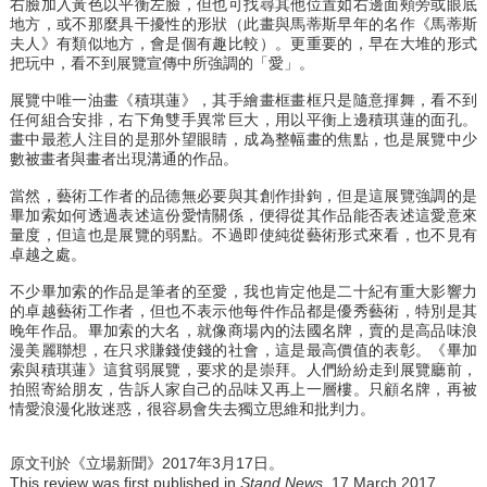
右臉加入黃色以平衡左臉，但也可找尋其他位置如右邊面頰旁或眼底
地方，或不那麼具干擾性的形狀（此畫與馬蒂斯早年的名作《馬蒂斯
夫人》有類似地方，會是個有趣比較）。更重要的，早在大堆的形式
把玩中，看不到展覽宣傳中所強調的「愛」。
展覽中唯一油畫《積琪蓮》，其手繪畫框畫框只是隨意揮舞，看不到
任何組合安排，右下角雙手異常巨大，用以平衡上邊積琪蓮的面孔。
畫中最惹人注目的是那外望眼睛，成為整幅畫的焦點，也是展覽中少
數被畫者與畫者出現溝通的作品。
當然，藝術工作者的品德無必要與其創作掛鉤，但是這展覽強調的是
畢加索如何透過表述這份愛情關係，便得從其作品能否表述這愛意來
量度，但這也是展覽的弱點。不過即使純從藝術形式來看，也不見有
卓越之處。
不少畢加索的作品是筆者的至愛，我也肯定他是二十紀有重大影響力
的卓越藝術工作者，但也不表示他每件作品都是優秀藝術，特別是其
晚年作品。畢加索的大名，就像商場內的法國名牌，賣的是高品味浪
漫美麗聯想，在只求賺錢使錢的社會，這是最高價值的表彰。《畢加
索與積琪蓮》這貧弱展覽，要求的是崇拜。人們紛紛走到展覽廳前，
拍照寄給朋友，告訴人家自己的品味又再上一層樓。只顧名牌，再被
情愛浪漫化妝迷惑，很容易會失去獨立思維和批判力。
原文刊於《立場新聞》2017年3月17日。
This review was first published in
Stand News
, 17 March 2017.