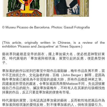
© Museu Picasso de Barcelona. Photos: Gasull Fotografia
(This article, originally written in Chinese, is a review of the
exhibition 'Picasso and Jacqueline' at Times Square.)
藝術界到處都是皇帝的新衣，擺上畢如索大名，便必然是神聖好東
西。時代廣場的「畢加索與積琪蓮」展覽引起的反應，便是典型例
子。
畢加索的創作以初到巴黎至中期作品最顯赫，晚年作品良莠不齊，當
中不乏拙劣之作。文化論者約翰．百格（John Berger）解釋，是因為
晚年畢加索已被視為不容質疑的超級大師，所有作品都是神來之筆。
四週逢迎所營造的霧迷，令畢加索跟馬蒂斯Matisse不同，失去謹慎審
核自己作品的能力。據說畢加索晚年，不時有人在其家的垃圾桶找他
掉棄的作品，反正只要是畢加索的便會有市場。
時代廣場的展覽，沒有認真談畢加索的藝術，反而軟性地把展品作為
畢加索與積琪蓮的愛情反映，對不懂畢加索的人，倒有浪漫吸引力。