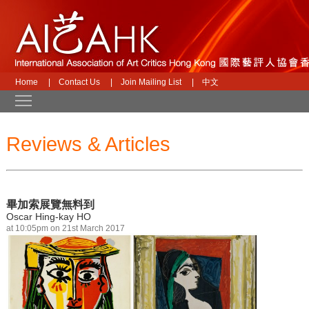
Home
|
Contact Us
|
Join Mailing List
|
中文
Toggle main menu visibility
Reviews & Articles
畢加索展覽無料到
Oscar Hing-kay HO
at 10:05pm on 21st March 2017