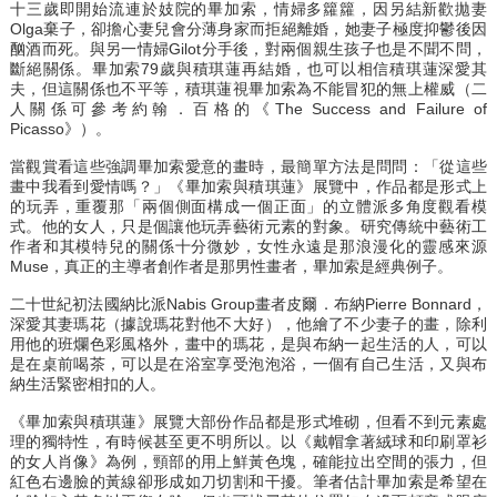
十三歲即開始流連於妓院的畢加索，情婦多籮籮，因另結新歡拋妻
Olga棄子，卻擔心妻兒會分薄身家而拒絕離婚，她妻子極度抑鬱後因
酗酒而死。與另一情婦Gilot分手後，對兩個親生孩子也是不聞不問，
斷絕關係。畢加索79歲與積琪蓮再結婚，也可以相信積琪蓮深愛其
夫，但這關係也不平等，積琪蓮視畢加索為不能冒犯的無上權威（二
人關係可參考約翰．百格的《The Success and Failure of
Picasso》）。
當觀賞看這些強調畢加索愛意的畫時，最簡單方法是問問：「從這些
畫中我看到愛情嗎？」《畢加索與積琪蓮》展覽中，作品都是形式上
的玩弄，重覆那「兩個側面構成一個正面」的立體派多角度觀看模
式。他的女人，只是個讓他玩弄藝術元素的對象。研究傳統中藝術工
作者和其模特兒的關係十分微妙，女性永遠是那浪漫化的靈感來源
Muse，真正的主導者創作者是那男性畫者，畢加索是經典例子。
二十世紀初法國納比派Nabis Group畫者皮爾．布納Pierre Bonnard，
深愛其妻瑪花（據說瑪花對他不大好），他繪了不少妻子的畫，除利
用他的班爛色彩風格外，畫中的瑪花，是與布納一起生活的人，可以
是在桌前喝茶，可以是在浴室享受泡泡浴，一個有自己生活，又與布
納生活緊密相扣的人。
《畢加索與積琪蓮》展覽大部份作品都是形式堆砌，但看不到元素處
理的獨特性，有時候甚至更不明所以。以《戴帽拿著絨球和印刷罩衫
的女人肖像》為例，頸部的用上鮮黃色塊，確能拉出空間的張力，但
紅色右邊臉的黃線卻形成如刀切割和干擾。筆者估計畢加索是希望在