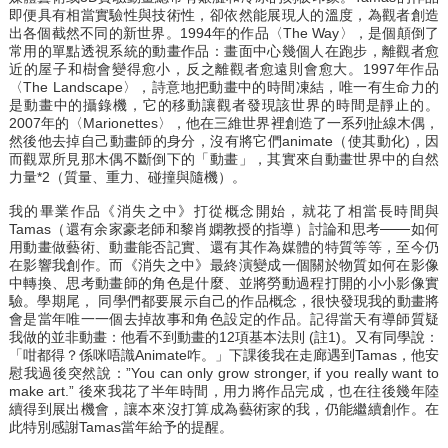
即便具有相當實驗性與技術性，卻依然能展現人的溫度，為觀者創造
出各個截然不同的新世界。1994年的作品〈The Way〉，是個顛倒了
常用的單點透視系統的動畫作品：畫面中心幾個人在跑步，離觀者愈
近的屋子和樹會變得愈小，反之離觀者愈遠則會愈大。1997年作品
〈The Landscape〉，詩意地把動畫中的時間凍結，唯一有生命力的
是動畫中的攝錄機，它的移動讓觀者發現該世界的時間是靜止的。
2007年的〈Marionettes〉，他在三維世界裡創造了一系列扯線木偶，
然後他去掉自己動畫師的身分，沒有將它們animate（使其動化)，因
而觀眾所見那木偶不斷倒下的「動畫」，其實來自動畫世界中的自然
力量*2（質量、重力、碰撞與隨機）。
我的畢業作品《消失之中》打從概念開始，就花了相當長時間與
Tamas（還有余家豪老師和黎肖嫻教授的指導）討論和思考───如何
用動畫做藝術、動畫能否記實、還有其作為媒體的特質等等，至今仍
在影響我創作。而《消失之中》最終演變成一個關於物質如何在影像
中轉換、思考動畫師的角色是什麼、並將勞動過程打開的小小影像實
驗。學期尾， 同學們都要展示自己的作品概念，很快發現我的動畫將
會是當年唯一一個去掉故事和角色設定的作品。記得當天有導師質疑
我做的並非動畫：他看不到動畫的12項基本法則 (註1)。又有同學說：
「咁都得？係咪唔識Animate咋。」下課後我在走廊遇到Tamas，他安
慰我過後突然說：”You can only grow stronger, if you really want to
make art.” 後來我花了半年時間，用力將作品完成，也在往後幾年陸
續得到展出機會，讓本來沒打算成為藝術家的我，仍能繼續創作。在
此特別感謝Tamas當年給予的提醒。