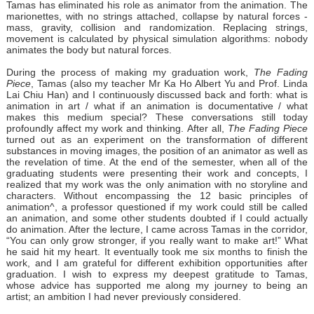
Tamas has eliminated his role as animator from the animation. The
marionettes, with no strings attached, collapse by natural forces -
mass, gravity, collision and randomization. Replacing strings,
movement is calculated by physical simulation algorithms: nobody
animates the body but natural forces.
During the process of making my graduation work,
The Fading
Piece
, Tamas (also my teacher Mr Ka Ho Albert Yu and Prof. Linda
Lai Chiu Han) and I continuously discussed back and forth: what is
animation in art / what if an animation is documentative / what
makes this medium special? These conversations still today
profoundly affect my work and thinking. After all,
The Fading Piece
turned out as an experiment on the transformation of different
substances in moving images, the position of an animator as well as
the revelation of time. At the end of the semester, when all of the
graduating students were presenting their work and concepts, I
realized that my work was the only animation with no storyline and
characters. Without encompassing the 12 basic principles of
animation^, a professor questioned if my work could still be called
an animation, and some other students doubted if I could actually
do animation. After the lecture, I came across Tamas in the corridor,
“You can only grow stronger, if you really want to make art!” What
he said hit my heart. It eventually took me six months to finish the
work, and I am grateful for different exhibition opportunities after
graduation. I wish to express my deepest gratitude to Tamas,
whose advice has supported me along my journey to being an
artist; an ambition I had never previously considered.