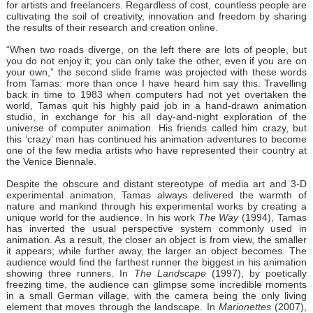
for artists and freelancers. Regardless of cost, countless people are
cultivating the soil of creativity, innovation and freedom by sharing
the results of their research and creation online.
“When two roads diverge, on the left there are lots of people, but
you do not enjoy it; you can only take the other, even if you are on
your own,” the second slide frame was projected with these words
from Tamas: more than once I have heard him say this. Travelling
back in time to 1983 when computers had not yet overtaken the
world, Tamas quit his highly paid job in a hand-drawn animation
studio, in exchange for his all day-and-night exploration of the
universe of computer animation. His friends called him crazy, but
this ‘crazy’ man has continued his animation adventures to become
one of the few media artists who have represented their country at
the Venice Biennale.
Despite the obscure and distant stereotype of media art and 3-D
experimental animation, Tamas always delivered the warmth of
nature and mankind through his experimental works by creating a
unique world for the audience. In his work
The Way
(1994), Tamas
has inverted the usual perspective system commonly used in
animation. As a result, the closer an object is from view, the smaller
it appears; while further away, the larger an object becomes. The
audience would find the farthest runner the biggest in his animation
showing three runners. In
The Landscape
(1997), by poetically
freezing time, the audience can glimpse some incredible moments
in a small German village, with the camera being the only living
element that moves through the landscape. In
Marionettes
(2007),