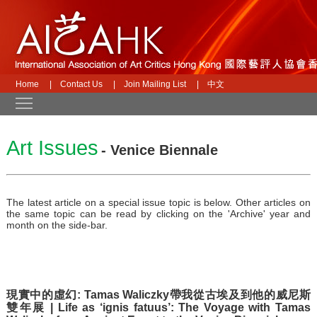
Home
|
Contact Us
|
Join Mailing List
|
中文
Toggle main menu visibility
Art Issues
- Venice Biennale
The latest article on a special issue topic is below. Other articles on
the same topic can be read by clicking on the 'Archive' year and
month on the side-bar.
現實中的虛幻: Tamas Waliczky帶我從古埃及到他的威尼斯
雙年展 | Life as ‘ignis fatuus’: The Voyage with Tamas