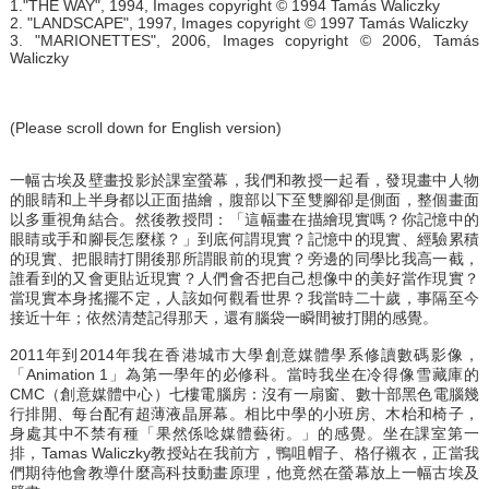
1."THE WAY", 1994, Images copyright © 1994 Tamás Waliczky
2. "LANDSCAPE", 1997, Images copyright © 1997 Tamás Waliczky
3. "MARIONETTES", 2006, Images copyright © 2006, Tamás
Waliczky
(Please scroll down for English version)
一幅古埃及壁畫投影於課室螢幕，我們和教授一起看，發現畫中人物
的眼睛和上半身都以正面描繪，腹部以下至雙腳卻是側面，整個畫面
以多重視角結合。然後教授問：「這幅畫在描繪現實嗎？你記憶中的
眼睛或手和腳長怎麼樣？」到底何謂現實？記憶中的現實、經驗累積
的現實、把眼睛打開後那所謂眼前的現實？旁邊的同學比我高一截，
誰看到的又會更貼近現實？人們會否把自己想像中的美好當作現實？
當現實本身搖擺不定，人該如何觀看世界？我當時二十歲，事隔至今
接近十年；依然清楚記得那天，還有腦袋一瞬間被打開的感覺。
2011年到2014年我在香港城市大學創意媒體學系修讀數碼影像，
「Animation 1」為第一學年的必修科。當時我坐在冷得像雪藏庫的
CMC（創意媒體中心）七樓電腦房：沒有一扇窗、數十部黑色電腦幾
行排開、每台配有超薄液晶屏幕。相比中學的小班房、木枱和椅子，
身處其中不禁有種「果然係唸媒體藝術。」的感覺。坐在課室第一
排，Tamas Waliczky教授站在我前方，鴨咀帽子、格仔襯衣，正當我
們期待他會教導什麼高科技動畫原理，他竟然在螢幕放上一幅古埃及