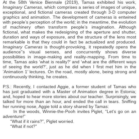
At the 58th Venice Biennale (2019), Tamas exhibited his work,
Imaginary Cameras
, which comprises a series of images of unique,
exceptional, and fictional cameras created through 3-D computer
graphics and animation. The development of cameras is entwined
with people’s perception of the world; in the meantime, the evolution
of machinery often transform people’s imagination. Although
fictional, what makes the redesigning of the aperture and shutter,
duration and ways of exposure, and the structure of the lens most
remarkable is that they could in fact be actualized and produced.
Imaginary Cameras
is thought-provoking, it repeatedly opens the
audience''s visual senses, and concurrently shows diverse
possibilities in image-making and reality-mapping. From time to
time, Tamas asks ‘what is reality?’ and ‘what are the different ways
of seeing the world?’, just as he did when I first met him in the
‘Animation 1’ lectures. On the road, mostly alone, being strong and
continuously thinking, he creates.
P.S.: Recently, I contacted Aggie, a former student of Tamas who
has just graduated with a Master of Animation degree in Estonia;
and, hoped to hear more stories about our teacher. Surprisingly, we
talked for more than an hour, and ended the call in tears. Sniffing
her running nose, Aggie told a story shared by Tamas:
In the woods, Winnie-the-Pooh invites Piglet, “Let’s go on an
adventure!”
“What if it rains?”, Piglet worried.
“What if not?”