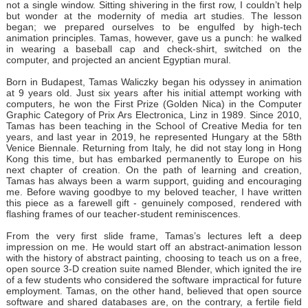
not a single window. Sitting shivering in the first row, I couldn’t help
but wonder at the modernity of media art studies. The lesson
began; we prepared ourselves to be engulfed by high-tech
animation principles. Tamas, however, gave us a punch: he walked
in wearing a baseball cap and check-shirt, switched on the
computer, and projected an ancient Egyptian mural.
Born in Budapest, Tamas Waliczky began his odyssey in animation
at 9 years old. Just six years after his initial attempt working with
computers, he won the First Prize (Golden Nica) in the Computer
Graphic Category of Prix Ars Electronica, Linz in 1989. Since 2010,
Tamas has been teaching in the School of Creative Media for ten
years, and last year in 2019, he represented Hungary at the 58th
Venice Biennale. Returning from Italy, he did not stay long in Hong
Kong this time, but has embarked permanently to Europe on his
next chapter of creation. On the path of learning and creation,
Tamas has always been a warm support, guiding and encouraging
me. Before waving goodbye to my beloved teacher, I have written
this piece as a farewell gift - genuinely composed, rendered with
flashing frames of our teacher-student reminiscences.
From the very first slide frame, Tamas’s lectures left a deep
impression on me. He would start off an abstract-animation lesson
with the history of abstract painting, choosing to teach us on a free,
open source 3-D creation suite named Blender, which ignited the ire
of a few students who considered the software impractical for future
employment. Tamas, on the other hand, believed that open source
software and shared databases are, on the contrary, a fertile field