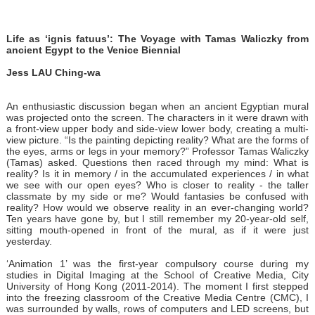
Life as
‘ignis fatuus’: The Voyage with Tamas Waliczky from
ancient Egypt to the Venice Biennial
Jess LAU Ching-wa
An enthusiastic discussion began when an ancient Egyptian mural
was projected onto the screen. The characters in it were drawn with
a front-view upper body and side-view lower body, creating a multi-
view picture. “Is the painting depicting reality? What are the forms of
the eyes, arms or legs in your memory?” Professor Tamas Waliczky
(Tamas) asked. Questions then raced through my mind: What is
reality? Is it in memory / in the accumulated experiences / in what
we see with our open eyes? Who is closer to reality - the taller
classmate by my side or me? Would fantasies be confused with
reality? How would we observe reality in an ever-changing world?
Ten years have gone by, but I still remember my 20-year-old self,
sitting mouth-opened in front of the mural, as if it were just
yesterday.
‘Animation 1’ was the first-year compulsory course during my
studies in Digital Imaging at the School of Creative Media, City
University of Hong Kong (2011-2014). The moment I first stepped
into the freezing classroom of the Creative Media Centre (CMC), I
was surrounded by walls, rows of computers and LED screens, but