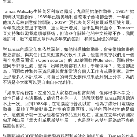
壁畫。
Tamas Waliczky生於匈牙利布達佩斯，九歲開始創作動畫，1983年始
鑽研以電腦創作，1989年已獲奧地利國際電子藝術節金獎。十年前，
他加入母校創意媒體學院，2019年更代表匈牙利參展威尼斯雙年展。
今年教授決定退下教職，重回歐洲發展。從學生時代至今，Tamas一
直支持和鼓勵我繼續做藝術，但這些年關於他的中文報導不多，我問
准許可，敲下這篇文章作為多年來的答謝，和師生回憶的筆記。
對Tamas的課堂印象依然深刻，如他指導抽象動畫，會先從抽象畫的
歷史講起。與其使用主流動畫界的軟件工具，他選擇教導我們用一個
完全免費及開源（Open source）的 3D繪圖軟件Blender。那時候好
些同學都很生氣，覺得「出嚟做嘢都冇人用，學嚟做咩？」教授卻認
為，開源軟件和共享資訊庫其實相當適合個人工作者或藝術家。當世
上那麼多人不計成本，將自己的研究及創作成果放到網上分享，為的
不過是令大家可以更自由自在地創作。
「如果有兩條路：左邊的是大家都在而相當熱鬧，但你根本不享受；
你也只能走右邊那條，儘管只有你一人」這段話我從Tamas那邊聽過
不止一次。回到1983年，在電腦流行普及以前，他為了鑽研用電腦做
動畫，辭掉了手繪動畫工作室的高薪厚職，當時的同伴都笑他是瘋
子。這個瘋子就一直做他相信的作品直到現在，甚至在去年代表國家
匈牙利出展「意大利威尼斯雙年展」，也是歷年來雙年展為數不多的
媒體藝術家。
媒體藝術或3D實驗動畫總帶有艱澀和冷冰的刻板印象。Tamas的作品