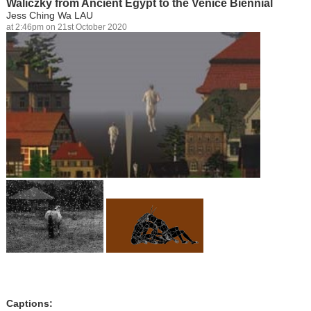
Waliczky from Ancient Egypt to the Venice Biennial
Jess Ching Wa LAU
at 2:46pm on 21st October 2020
Captions: