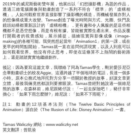
2019年的威尼斯藝術雙年展，他展出以「幻想攝影機」為題的作品，
透過三維電腦圖像與動畫創造了一系列不符合「標準」的「虛構相
機」。人如何觀察世界直接影響了攝影機的構造，而機械發展亦對人
的想像構成重大改變。Tamas創造了曝光時間與方式、光圈、快門及
鏡頭結構都重新設計的「虛構相機」，更有趣和令人佩服的是這些相
機都不是憑空想像，而是有根有據、皆能被實際生產出來。作品反覆
打開觀者的視覺感知，展示捕捉，描繪現實與影像成像（image-
making)的各種可能。我突然想起當年「Animation1」的第一課，或在
更早的時間點開始，Tamas就一直在追問何謂現實，以及人到底可以
如何觀看世界。他沒有停止思考，即使在這條算不上熱鬧的藝術路
上，還是踏踏實實地繼續創作。
後記：因為要寫這篇文章，我聯絡了同為Tamas學生，剛於愛莎尼亞
念畢動畫碩士的校友Aggie。這通跨越了半個地球的電話，長達一個多
小時。原本公務式地拜托對方分享一些關於教授的故事，好讓文章更
立體，最後我倆竟然都說到要擦眼淚。Tamas曾經對她說過一個維尼
熊的故事，在森林前，維尼跟豬仔說：「一起去探險吧！」豬仔非常
擔心：「如果下雨怎麼辦?」維尼說：「如果不下雨呢？」
註1: 動畫的12項基本法則（The Twelve Basic Principles of
Animation）源自於《The Illusion of Life: Disney Animation》一書。
Tamas Waliczky 網站：
www.waliczky.net
英文翻譯：曾凱渝