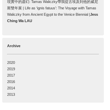
現實中的虛幻: Tamas Waliczky帶我從古埃及到他的威尼
斯雙年展 | Life as ‘ignis fatuus’: The Voyage with Tamas
Waliczky from Ancient Egypt to the Venice Biennial |
Jess
Ching Wa LAU
Archive
2020
2019
2017
2016
2014
2013