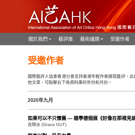
關於我們
藝評庫
藝術議題
受邀作者
+
+
受邀作者
國際藝評人協會香港分會支持香港年輕作者撰寫藝評，此
他文章，可點擊右下角資料庫的年份和月份。
2020年九月
如果可以不只懷舊 — 楊學德個展《好像在那裡見
吉暝水 (Grace GUT)