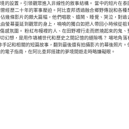
境的設置，引領觀眾進入非線性的敘事結構。 當中的短片在泰
期曾經歷二十年的軍事壓迫。阿比查邦透過融合鄉野傳說和各種
各佔幾條影片的頗大篇幅，他們唱歌、嬉鬧、睡覺、哭泣，對過
光由螢幕蔓延到觀眾的身上，喃喃的獨白如把人帶回小時候從祖
傷感氛圍。 粉紅布幔裡的人、在田野裡行走而燃燒起來的鬼、
切幻想，是用作填補世代和歷史之間記憶的縫隙嗎？ 場地角落
的創作手記和相關的短篇故事，翻到最後還有拍攝影片的幕後照片。
場裡的電子指南，在阿比查邦搭建的夢境間遊走時略嫌礙眼。