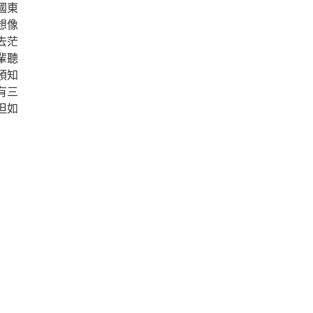
國東
想像
去茫
輩聽
預知
有三
但如