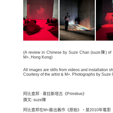
(A review in Chinese by Suze Chan (suze陳) of Th
M+, Hong Kong)
All images are stills from videos and installation
Courtesy of the artist & M+. Photographs by Suze
阿比查邦 · 韋拉斯塔古《Primitive》
撰文: suze陳
阿比查邦在M+展出舊作《原始》，是2010年電