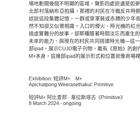
場地劃開幾個不明顯的區域，聲影四處迴盪是如夢
北部村落納布亞拍攝，那裡的村民在冷戰反共時
述說這段集體記憶，一群或穿軍裝或赤膊的少年
然不知卻又似曾相識。入口的煙火、時光機的紅
過虛實難分的故事，卻那種隨著時間淡忘而產生的
未來的能力、與現在的村民共同搭建時光機—這一
部ipad，展示CUJO電子刊物，載有《原始》
M+本身，這幾部ipad的展示形式和位置就像商
Exhibition:
短評M+
M+
Apichatpong Weerasethakul: Primitive
短評M+ 阿比查邦 · 韋拉斯塔古《Primitive》
8 March 2024 - ongoing