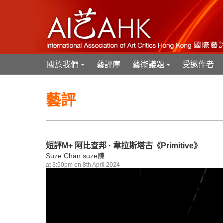
關於我們
藝評庫
藝術議題
受邀作者
+
+
藝評
短評M+ 阿比查邦 · 韋拉斯塔古《Primitive》
Suze Chan suze陳
at 3:50pm on 8th April 2024