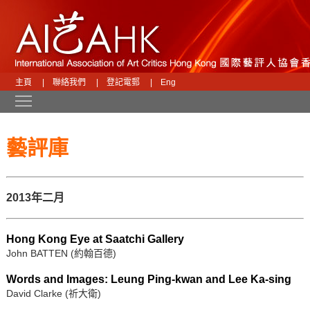
主頁
|
聯絡我們
|
登記電郵
|
Eng
Toggle main menu visibility
藝評庫
2013年二月
Hong Kong Eye at Saatchi Gallery
John BATTEN (約翰百德)
Words and Images: Leung Ping-kwan and Lee Ka-sing
David Clarke (祈大衛)