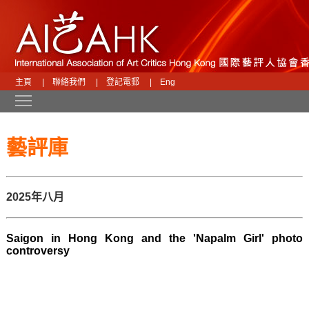
主頁
|
聯絡我們
|
登記電郵
|
Eng
Toggle main menu visibility
藝評庫
2025年八月
Saigon in Hong Kong and the 'Napalm Girl' photo
controversy