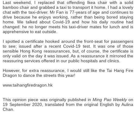
Last weekend, I replaced that offending Ikea chair with a solid
bamboo chair and grabbed a taxi to transport it home. I had a lovely
chat with the taxi-driver. Mr Fan is 77-years of age and continues to
drive because he enjoys working, rather than being bored staying
home. We talked about Covid-19 and how his daily routine had
changed: he no longer meets his taxi-driver mates for lunch and is
apprehensive to eat outside.
I spotted a certificate hooked around the front-seat for passengers
to see; issued after a recent Covid-19 test. It was one of those
sensible Hong Kong reassurances, but, of course, the certificate is
only valid on the day it was issued. As a reassurance it mirrored the
reassuring services offered in our public hospitals and clinics.
However, for extra reassurance, I would still like the Tai Hang Fire
Dragon to dance the streets this year!
www.taihangfiredragon.hk
This opinion piece was originally published in
Ming Pao Weekly
on
19 September 2020, translated from the original English by Aulina
Chan.