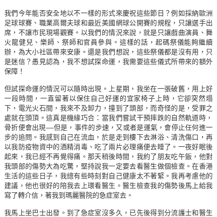
我們今年能否安全地以不一樣的形式來慶祝這些節日？例如採納歐洲
足球球賽、職業高爾夫球和最近美國網球公開賽的規程，只讓選手出
席，不讓市民現場觀賽。以我們的情況來說，就是只讓戲曲演員、舞
火龍健兒、樂師、祭師和官員參與。這樣的話，起碼祭儀能夠繼續
辦，為大小社區帶來安康。還是我們想說，這些祭儀都是沒有用，只
是迷信？愚見認為，我不想試探命運，我需要這些儀式所帶來的額外
保障！
但試探命運的情況可以隨時出現。上星期，我坐在一張破舊，用上好
一段時間，一直留著以保住自己好運的宜家椅子上時，它卻突然塌
下，電光火石間，我來不及卸力，撞到了頭部，而奇怪的是，受罪之
處就在頭頂。這真是機緣巧合：當我們嘗試干預摔跌的自然軌道時，
骨折便會出現––但是，事件的步速，又或者是運氣，會停止任何進一
步的追問。我感到自己在流血，於是走到樓下去淋浴、清洗傷口，再
以我防疫物資中的酒精消毒、吃了兩片必理痛便去睡了。一夜好眠後
起來，我已經不再覺得痛。那天稍後時間，我約了朋友吃午飯，他對
我頭部的傷勢大為吃驚，堅持說我一定要去看醫生做個檢查。在香港
生活的這些日子，我總有些時刻對自己健康太不著緊。我再考慮他的
建議，他也很好的陪我去上環看醫生。醫生檢查我的傷勢後馬上給我
寫了轉介信，著我到瑪麗醫院的急症室去。
我馬上坐巴士出發。到了急症室沒多久，已先後得到分流護士和醫生