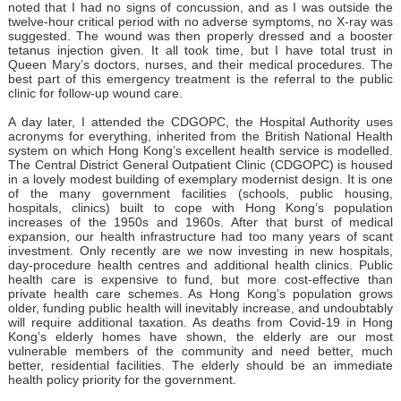
noted that I had no signs of concussion, and as I was outside the
twelve-hour critical period with no adverse symptoms, no X-ray was
suggested. The wound was then properly dressed and a booster
tetanus injection given. It all took time, but I have total trust in
Queen Mary’s doctors, nurses, and their medical procedures. The
best part of this emergency treatment is the referral to the public
clinic for follow-up wound care.
A day later, I attended the CDGOPC, the Hospital Authority uses
acronyms for everything, inherited from the British National Health
system on which Hong Kong’s excellent health service is modelled.
The Central District General Outpatient Clinic (CDGOPC) is housed
in a lovely modest building of exemplary modernist design. It is one
of the many government facilities (schools, public housing,
hospitals, clinics) built to cope with Hong Kong’s population
increases of the 1950s and 1960s. After that burst of medical
expansion, our health infrastructure had too many years of scant
investment. Only recently are we now investing in new hospitals,
day-procedure health centres and additional health clinics. Public
health care is expensive to fund, but more cost-effective than
private health care schemes. As Hong Kong’s population grows
older, funding public health will inevitably increase, and undoubtably
will require additional taxation. As deaths from Covid-19 in Hong
Kong’s elderly homes have shown, the elderly are our most
vulnerable members of the community and need better, much
better, residential facilities. The elderly should be an immediate
health policy priority for the government.