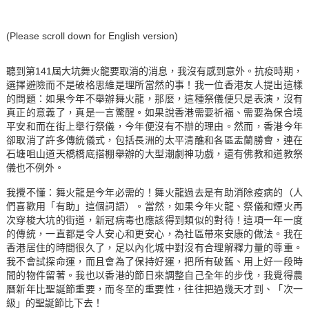
(Please scroll down for English version)
聽到第141屆大坑舞火龍要取消的消息，我沒有感到意外。抗疫時期，
選擇避險而不是破格思維是理所當然的事！我一位香港友人提出這樣
的問題：如果今年不舉辦舞火龍，那麼，這種祭儀便只是表演，沒有
真正的意義了，真是一言驚醒。如果說香港需要祈福、需要為保合境
平安和而在街上舉行祭儀，今年便沒有不辦的理由。然而，香港今年
卻取消了許多傳統儀式，包括長洲的太平清醮和各區盂蘭勝會，連在
石塘咀山道天橋橋底搭棚舉辦的大型潮劇神功戲，還有佛教和道教祭
儀也不例外。
我攪不懂：舞火龍是今年必需的！舞火龍過去是有助消除疫病的（人
們喜歡用「有助」這個詞語）。當然，如果今年火龍、祭儀和煙火再
次穿梭大坑的街道，新冠病毒也應該得到類似的對待！這項一年一度
的傳統，一直都是令人安心和更安心，為社區帶來安康的做法。我在
香港居住的時間很久了，足以內化城中對沒有合理解釋力量的尊重。
我不會試探命運，而且會為了保持好運，把所有破舊、用上好一段時
間的物件留著。我也以香港的節日來調整自己全年的步伐，我覺得農
曆新年比聖誕節重要，而冬至的重要性，往往把過幾天才到、「次一
級」的聖誕節比下去！