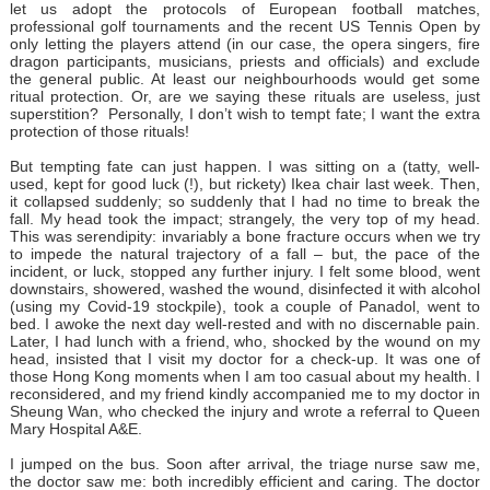
let us adopt the protocols of European football matches,
professional golf tournaments and the recent US Tennis Open by
only letting the players attend (in our case, the opera singers, fire
dragon participants, musicians, priests and officials) and exclude
the general public. At least our neighbourhoods would get some
ritual protection. Or, are we saying these rituals are useless, just
superstition? Personally, I don’t wish to tempt fate; I want the extra
protection of those rituals!
But tempting fate can just happen. I was sitting on a (tatty, well-
used, kept for good luck (!), but rickety) Ikea chair last week. Then,
it collapsed suddenly; so suddenly that I had no time to break the
fall. My head took the impact; strangely, the very top of my head.
This was serendipity: invariably a bone fracture occurs when we try
to impede the natural trajectory of a fall – but, the pace of the
incident, or luck, stopped any further injury. I felt some blood, went
downstairs, showered, washed the wound, disinfected it with alcohol
(using my Covid-19 stockpile), took a couple of Panadol, went to
bed. I awoke the next day well-rested and with no discernable pain.
Later, I had lunch with a friend, who, shocked by the wound on my
head, insisted that I visit my doctor for a check-up. It was one of
those Hong Kong moments when I am too casual about my health. I
reconsidered, and my friend kindly accompanied me to my doctor in
Sheung Wan, who checked the injury and wrote a referral to Queen
Mary Hospital A&E.
I jumped on the bus. Soon after arrival, the triage nurse saw me,
the doctor saw me: both incredibly efficient and caring. The doctor