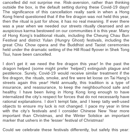
cancelled did not surprise me. Risk-aversion, rather than thinking
outside the box, is the default setting during these Covid-19 days!
The significance of this cancellation really sank in when a Hong
Kong friend questioned that if the fire dragon was not held this year,
then the ritual is just for show, it has no real meaning. If ever there
was a year when we needed our streets ritually cleansed and an
auspicious karma bestowed on our communities it is this year. Many
of Hong Kong’s traditional rituals, including the Cheung Chau Bun
Festival and district Yulan (Hungry Ghost) festivals, including the
great Chiu Chow opera and the Buddhist and Taoist ceremonies
held under the dramatic setting of the Hill Road flyover in Shek Tong
Tsui, have been cancelled.
I don’t get it: we need the fire dragon this year! In the past the
dragon helped (some might prefer ‘helped’) extinguish plague and
pestilence. Surely, Covid-19 would receive similar treatment if the
fire dragon, the rituals, smoke, and fire were let loose on Tai Hang’s
streets again this year! Held annually, this tradition is a type of
insurance, and reassurance, to keep the neighbourhood safe and
healthy. I have been living in Hong Kong long enough to have
internalized the city’s respect for forces that do not necessarily have
rational explanations. I don’t tempt fate, and I keep tatty well-used
objects to ensure my luck is not changed. I pace my year in time
with the city’s festivals and I consider Chinese New Year more
important than Christmas, and the Winter Solstice an important
marker that ushers in the ‘lesser’ festival of Christmas!
Could we celebrate these festivals differently, but safely this year: