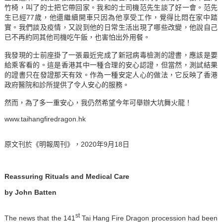
竹椅，叫了的士把它帶回家。我和的士司機范先生談了好一會。范先
生已經77歲，他還繼續開車只因為他享受工作，覺得比悶在家中踏
實。我們談及疫情，又說到他的日常生活出現了哪些改變，他說自己
已不再約同其他司機吃午飯，也害怕出外用餐。
我發現的士前座掛了一張最近完成了新冠病毒檢測的證書，應該是要
給乘客看的。這是香港其中一種合理的安心認證，但當然，測試結果
的證書只在發證那天有效。作為一種安定人心的做法，它反映了香港
政府醫院和診所提供了令人安心的服務。
然而，為了多一重安心，我仍然希望今年可舉辦大坑舞火龍！
www.taihangfiredragon.hk
原文刊於《明報周刊》，2020年9月18日
Reassuring Rituals and Medical Care
by John Batten
st
The news that the 141
Tai Hang Fire Dragon procession had been