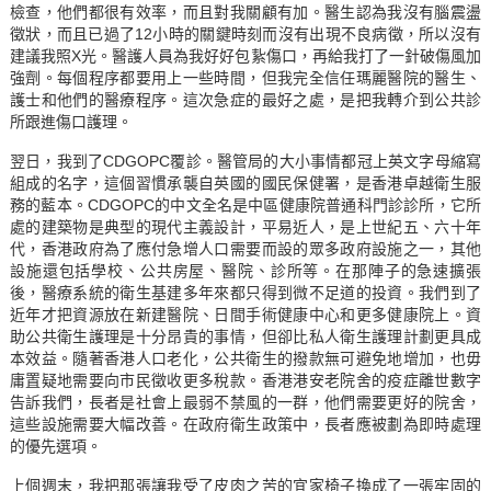
檢查，他們都很有效率，而且對我關顧有加。醫生認為我沒有腦震盪
徵狀，而且已過了12小時的關鍵時刻而沒有出現不良病徵，所以沒有
建議我照X光。醫護人員為我好好包紥傷口，再給我打了一針破傷風加
強劑。每個程序都要用上一些時間，但我完全信任瑪麗醫院的醫生、
護士和他們的醫療程序。這次急症的最好之處，是把我轉介到公共診
所跟進傷口護理。
翌日，我到了CDGOPC覆診。醫管局的大小事情都冠上英文字母縮寫
組成的名字，這個習慣承襲自英國的國民保健署，是香港卓越衛生服
務的藍本。CDGOPC的中文全名是中區健康院普通科門診診所，它所
處的建築物是典型的現代主義設計，平易近人，是上世紀五、六十年
代，香港政府為了應付急增人口需要而設的眾多政府設施之一，其他
設施還包括學校、公共房屋、醫院、診所等。在那陣子的急速擴張
後，醫療系統的衛生基建多年來都只得到微不足道的投資。我們到了
近年才把資源放在新建醫院、日間手術健康中心和更多健康院上。資
助公共衛生護理是十分昂貴的事情，但卻比私人衛生護理計劃更具成
本效益。隨著香港人口老化，公共衛生的撥款無可避免地增加，也毋
庸置疑地需要向市民徵收更多稅款。香港港安老院舍的疫症離世數字
告訴我們，長者是社會上最弱不禁風的一群，他們需要更好的院舍，
這些設施需要大幅改善。在政府衛生政策中，長者應被劃為即時處理
的優先選項。
上個週末，我把那張讓我受了皮肉之苦的宜家椅子換成了一張牢固的