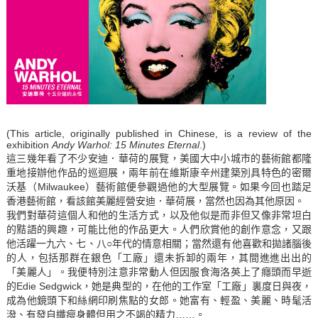
(This article, originally published in Chinese, is a review of the
exhibition
Andy Warhol: 15 Minutes Eternal
.)
這三幾年看了不少安迪．華荷的展覽，美國大中小城市的藝術館都隆
重地接辦他作品的巡迴展，兩年前在維斯康辛州建築別具特色的密爾
沃基（Milwaukee）藝術館便參觀過他的大型展覽。如果今回也踏足
香港藝術館，看該館美麗經營安迪．華荷展，當然也因為其他原因。
我們對華荷這個人和他的生活方式，以及他似是而非但又像非常坦白
的黠語的興趣，可能比他的作品更大。人們欣賞他的創作意念，又跟
他活躍一九六、七、八○年代的情意相關；當然還有他喜歡和拋諸腦後
的人，包括那群在銀色「工廠」還未拆卸的兩年，其間進進出出的
「美麗人」。我便特別注意非常動人但因服食海洛英上了癮頭而早逝
的Edie Sedgwick，她是典型的，在他的工作室「工廠」裏度日與夜，
成為他鏡頭下和絲網印刷焦點的女郎。她富有、輕盈、美麗、時髦活
潑、有發自纖瘦身體但用之不竭的精力……。