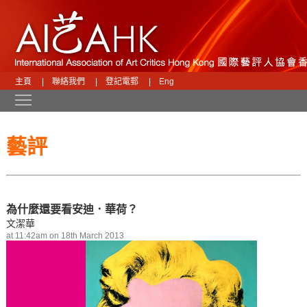
主頁
|
聯絡我們
|
登記電郵
|
Eng
Toggle main menu visibility
藝評
為什麼還要看安迪．華荷？
文潔華
at 11:42am on 18th March 2013