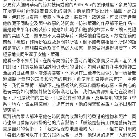
少見有人細研華荷的絲網技術或他的Brillo Box的製作難度，多見的是
在展覽中好奇他跟普普文化的關係；他是如何從設計、插圖、高跟
鞋、伊莉莎白泰萊、夢露、毛主席、裝貨箱、罐頭湯、可樂瓶等進至
他收藏不同時空及箇中故事的時間囊。彷彿華荷的作品都不是作品，
而是他生平年代的裝飾；他是如此隨手和遊戲地故弄玄虛，讓人見證
他的美國人生。如果您不大喜歡華荷，覺得他浪得虛名，故意在鏡頭
前戴「黑超」詐懵扮啞或故意問非所答，倒不如考慮相信他所說的話
都是真的，而想探究他及其作品的人如您，是否做得想得過度了，不
經意地共同生產了安迪．華荷。
他看來像不知所措，在所有訪問前不置可否地反意義反深奧，甚至封
口封眼，其實是極度坦誠地倒映他的世代，如何以煞有介事來掩飾生
活裏的日益無聊、膚淺與貪婪。他不過在生產年代裏像兒童一樣拾起
遊戲路上發現的玩具和它們的用料，愈便宜愈易製造來再玩一場便
好。我們看華荷，都放下走進藝術館的凝重和肅穆的心情，看內心的
遊玩本能如何被設計被色彩裝潢地包裝。我們其實都知道他在說些什
麼，那也是我們的生活，只是沒有他的遭遇，及早精明的抉擇（學
系、地方、僱主與僱員），還有計算。他的機警和尖銳，並不出現在
鏡頭前。
展覽館內眾人都注意他在時間囊內收藏的到訪香港的遺物和照片，同
時也舉目看館內吊掛的他的片言黠語：「賺錢是藝術工作是藝術好生
意是最好的藝術」；「我是個深刻地膚淺的人」……。但在常引用的
「每個人都可以在十五分鐘內成名」以外，他說過的還有「人們愈來