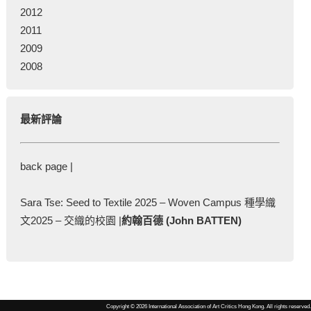
2012
2011
2009
2008
最新評論
back page |
Sara Tse: Seed to Textile 2025 – Woven Campus 種學織
文2025 – 交織的校園 |
約翰百德 (John BATTEN)
Copyright © 2026 International Association of Art Critics Hong Kong. All rights reserved.