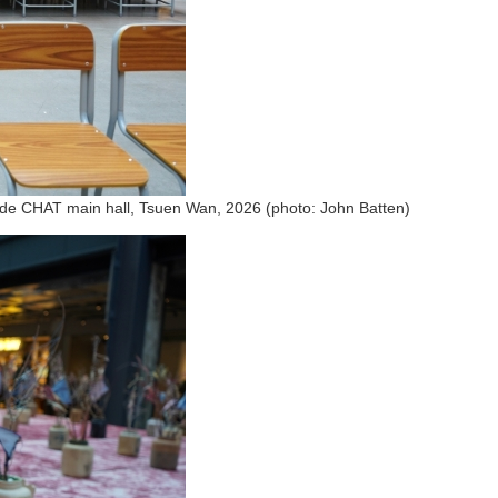
inside CHAT main hall, Tsuen Wan, 2026 (photo: John Batten)