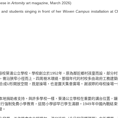
nese in
Artomity
art magazine, March 2026)
 and students singing in front of her
Woven Campus
installation at 
校葵涌公立學校。學校創立於1952年，原為鄰近鄉村孩童而設，部分村
，需沿狹窄小徑而上，四周樹木環繞。那個年代的村校多由政府工務建築
合成U形開放空間，既是操場，也是露天集會廣場。謝淑婷的母校操場一
本地捐助者支持。與許多學校一樣，葵涌公立學校在重要的講台位置，鑲
推行強制免費小學教育，這間小學卻早已學生滿額。1949年中國內戰結束
增。