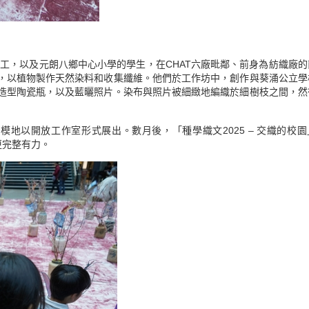
義工，以及元朗八鄉中心小學的學生，在CHAT六廠毗鄰、前身為紡織廠的
，以植物製作天然染料和收集纖維。他們於工作坊中，創作與葵涌公立學
造型陶瓷瓶，以及藍曬照片。染布與照片被細緻地編織於細樹枝之間，然
規模地以開放工作室形式展出。數月後，「種學織文2025 – 交織的校
更完整有力。