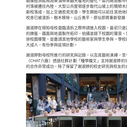
戰後經濟起飛為葵涌帶來翻天覆地的變化，區內開始都市
村落被遷往內陸。大型公共屋邨逐步取代山坡上的簡陋木
新校落成，加上交通愈見完善，學生開始可以前往其他地
校舍已被清拆，樹木移除，山丘夷平，原址即將重新發展
謝淑婷在得知母校面臨清拆之際申請進入校園，最初只是
的牌匾、牆面與地面製作拓印，拍攝並錄下校園的聲音。
排校園導覽，並邀請其他學校的藝術家與學生參與。學校
大成人，有份參與這項計劃。
謝淑婷對母校所進行的研究與記錄，以及其藝術演繹，至
（CHAT六廠）透過社群計劃「種學織文」支持謝淑婷
的合作非常成功，除了保留了謝淑婷的校史研究與校友的合