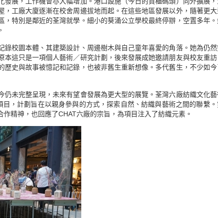
化發展，工作機會亦大幅增加。港口設施（今日的貨櫃碼頭）向外擴展，
屋，工廠大廈逐漸在校舍周邊拔地而起。在這些地區發展以外，隨著更大
區，特別是鄰近的荃灣就學。細小的葵涌公立學校最終停辦，空置多年。
。
記錄校園本體、其建築設計、周邊樹木與自己童年喜愛的角落。她為仍然
原本這只是一項個人藝術／研究計劃，後來發展成她邀請朋友與校友重訪
的歷史與故事被憶記和記錄，也被非舊生重新想像。多代舊生，不少如今
今仍未完整呈現，未來有望會發展為更大型的展覽。荃灣六廠紡織文化藝
的項目，計劃旨在以親身參與的方式，探索自然、紡織與藝術之間的聯繫。
作精神，也回應了CHAT六廠的宗旨，為項目注入了紡織元素。