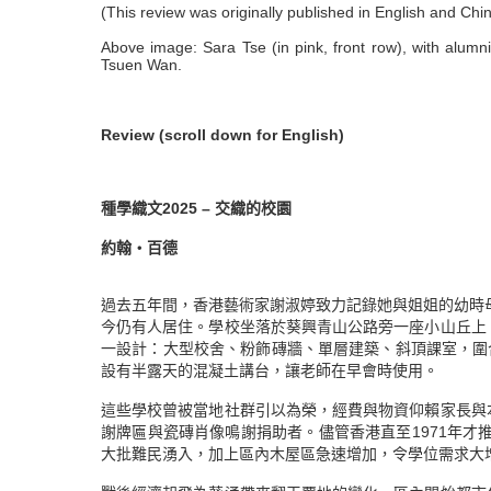
(This review was originally published in English and Chi
Above image: Sara Tse (in pink, front row), with alumni
Tsuen Wan.
Review (scroll down for English)
種學織文2025 – 交織的校園
約翰・百德
過去五年間，香港藝術家謝淑婷致力記錄她與姐姐的幼時母
今仍有人居住。學校坐落於葵興青山公路旁一座小山丘上
一設計：大型校舍、粉飾磚牆、單層建築、斜頂課室，圍
設有半露天的混凝土講台，讓老師在早會時使用。
這些學校曾被當地社群引以為榮，經費與物資仰賴家長與
謝牌匾與瓷磚肖像鳴謝捐助者。儘管香港直至1971年才
大批難民湧入，加上區內木屋區急速增加，令學位需求大