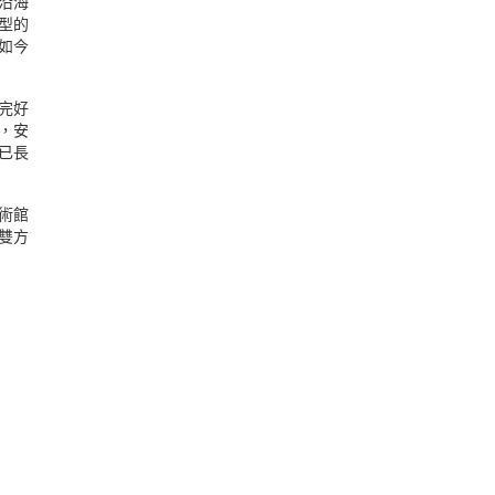
沿海
型的
如今
完好
，安
已長
術館
雙方