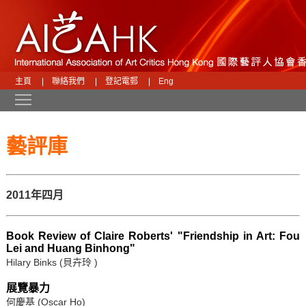
主頁
|
聯絡我們
|
登記電郵
|
Eng
Toggle main menu visibility
藝評庫
2011年四月
Book Review of Claire Roberts' "Friendship in Art: Fou
Lei and Huang Binhong"
Hilary Binks (貝卉玲 )
展覽暴力
何慶基 (Oscar Ho)