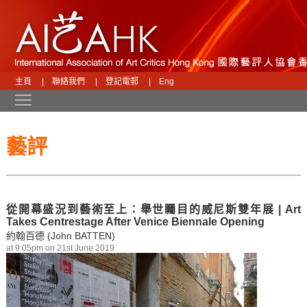
主頁
|
聯絡我們
|
登記電郵
|
Eng
Toggle main menu visibility
藝評
從開幕盛況到藝術至上：舉世矚目的威尼斯雙年展 | Art
Takes Centrestage After Venice Biennale Opening
約翰百德 (John BATTEN)
at 9:05pm on 21st June 2019