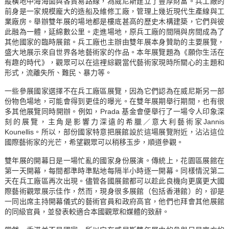
縱橫地中海海面與各貿易路線，為威尼斯建立了豐厚財富。兵工廠的
前身是一家規模龐大的造船及維修工廠，管理上幾近現代生產線與工
業廠房。舉辦雙年展的場地都是樓底甚高的歷史木構建築，它們與彼
此融為一體，延綿數公里。走進場地，原兵工廠的間隔與房間成為了
其他國家的臨時展館。兵工廠也主辦由雙年展本身贊助的主要展覽，
盛大地展示來自世界各地藝術家的作品。本年展覽題為《願你生活在
有趣的時代》，觀眾可以在這裡綜觀當代藝術家現時所關心的主題和
形式，流離失所、難民、暴力等。
一些參展國家選擇不在兵工廠區展覽，因為它們認為在威尼斯另一部
份物色場地，可能會得到更佳的曝光。在雙年展期舉行期間，也有很
多其他展覽同時開辦。例如，Prada 基金會便舉行了一場令人印象深
刻的展覽，主角是影響力深遠的希臘／意大利藝術家Jannis
Kounellis。所以，部份國家特意把展館設於這場展覽附近，沾沾這位
國際藝術家的光芒，希望觀眾可以稍移玉步，順道參觀。
雙年展的開幕日是一場忙亂的國家身份展演。傳統上，花園區展館在
第一天開幕，每間都準時準點地每隔半小時逐一開幕。同樣情況第二
天在兵工廠區再次出現。儘管各國展館都可以趁此良機向更廣更大國
際藝術觀眾展示佳作，然而，現身很多展館（包括香港館）的，卻是
一同出席主持開幕儀式的藝術官員和政府高官，他們也拜會其他展館
的同級官員，並發表較適合本國觀眾和媒體的致辭。