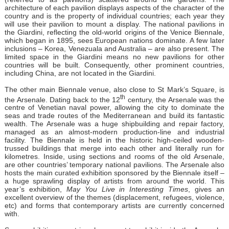
architecture of each pavilion displays aspects of the character of the
country and is the property of individual countries; each year they
will use their pavilion to mount a display. The national pavilions in
the Giardini, reflecting the old-world origins of the Venice Biennale,
which began in 1895, sees European nations dominate. A few later
inclusions – Korea, Venezuala and Australia – are also present. The
limited space in the Giardini means no new pavilions for other
countries will be built. Consequently, other prominent countries,
including China, are not located in the Giardini.
The other main Biennale venue, also close to St Mark’s Square, is
th
the Arsenale. Dating back to the 12
century, the Arsenale was the
centre of Venetian naval power, allowing the city to dominate the
seas and trade routes of the Mediterranean and build its fantastic
wealth. The Arsenale was a huge shipbuilding and repair factory,
managed as an almost-modern production-line and industrial
facility. The Biennale is held in the historic high-ceiled wooden-
trussed buildings that merge into each other and literally run for
kilometres. Inside, using sections and rooms of the old Arsenale,
are other countries’ temporary national pavilions. The Arsenale also
hosts the main curated exhibition sponsored by the Biennale itself –
a huge sprawling display of artists from around the world. This
year’s exhibition,
May You Live in Interesting Times
, gives an
excellent overview of the themes (displacement, refugees, violence,
etc) and forms that contemporary artists are currently concerned
with.