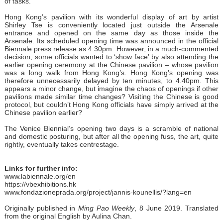
of tasks.
Hong Kong’s pavilion with its wonderful display of art by artist
Shirley Tse is conveniently located just outside the Arsenale
entrance and opened on the same day as those inside the
Arsenale. Its scheduled opening time was announced in the official
Biennale press release as 4.30pm. However, in a much-commented
decision, some officials wanted to ‘show face’ by also attending the
earlier opening ceremony at the Chinese pavilion – whose pavilion
was a long walk from Hong Kong’s. Hong Kong’s opening was
therefore unnecessarily delayed by ten minutes, to 4.40pm. This
appears a minor change, but imagine the chaos of openings if other
pavilions made similar time changes? Visiting the Chinese is good
protocol, but couldn’t Hong Kong officials have simply arrived at the
Chinese pavilion earlier?
The Venice Biennial’s opening two days is a scramble of national
and domestic posturing, but after all the opening fuss, the art, quite
rightly, eventually takes centrestage.
Links for further info:
www.labiennale.org/en
https://vbexhibitions.hk
www.fondazioneprada.org/project/jannis-kounellis/?lang=en
Originally published in
Ming Pao Weekly
, 8 June 2019. Translated
from the original English by Aulina Chan.