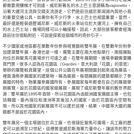
都需要爬樓梯才可到達。威尼斯著名的水上巴士意語稱為vaporetto，
沿著大運河主流與交錯支流游走，它們是前往威尼斯潟湖內其他小島
的重要交通公具。如果你有不少行李，水上巴士也相當重要。當然，
最好還是輕裝遊歷威尼斯。威尼斯的火車站位於大運河上，擁有自己
的水上巴士站；機場同樣可以小輪接駁，因此，大部份旅客都會經海
路前往住宿點附近，可說是探索這個城市的奇妙引子。
不少國家或地區都在單數年份參與視覺藝術雙年展，在雙數年份則參
加建築雙年展，香港也是一樣。展覽主要在兩大地點舉行，兩個展點
均位於與聖馬可廣場步行可達之處。在雙年展期間，進場參觀需要購
買門票。很多人認為在花園區（Giardini，意大利語「花園」的意思）
舉辦的展覽較具聲望。這個公共公園在年展期間圍封起來成為展區，
裡面滿佈參展國家的建築物，稱為展館。每間展館的建築都顯示了參
展國的特色，物業屬參展國所有，參展國家每年都會在自己的展館舉
辦展覽。設於花園區的國家級展館，展現了威尼斯雙年展的舊世界起
源：雙年展於1895年首辦，所以花園區內由歐洲國家展館主導，也包
括韓國、委內瑞拉和澳洲等其後加入的國家。由於花園區內空間有
限，所以其他國家的新展館不可以建於這裡。結果，中國等大國的展
館都不是設於花園區內。
雙年展另一個主場館位於兵工廠，也很接近聖馬可廣場。兵工廠的歷
史可以追溯至12世紀，這裡曾是威尼斯海軍力量中心，讓該市的勢力