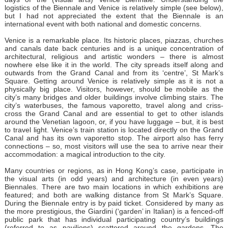
logistics of the Biennale and Venice is relatively simple (see below),
but I had not appreciated the extent that the Biennale is an
international event with both national and domestic concerns.
Venice is a remarkable place. Its historic places, piazzas, churches
and canals date back centuries and is a unique concentration of
architectural, religious and artistic wonders – there is almost
nowhere else like it in the world. The city spreads itself along and
outwards from the Grand Canal and from its ‘centre’, St Mark’s
Square. Getting around Venice is relatively simple as it is not a
physically big place. Visitors, however, should be mobile as the
city’s many bridges and older buildings involve climbing stairs. The
city’s waterbuses, the famous vaporetto, travel along and criss-
cross the Grand Canal and are essential to get to other islands
around the Venetian lagoon, or, if you have luggage – but, it is best
to travel light. Venice’s train station is located directly on the Grand
Canal and has its own vaporetto stop. The airport also has ferry
connections – so, most visitors will use the sea to arrive near their
accommodation: a magical introduction to the city.
Many countries or regions, as in Hong Kong’s case, participate in
the visual arts (in odd years) and architecture (in even years)
Biennales. There are two main locations in which exhibitions are
featured; and both are walking distance from St Mark’s Square.
During the Biennale entry is by paid ticket. Considered by many as
the more prestigious, the Giardini (‘garden’ in Italian) is a fenced-off
public park that has individual participating country’s buildings
(referred to as pavilions) scattered around the gardens. The