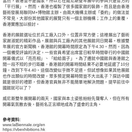
當然，香港並不是國家，所以它在威尼斯雙年展中的參與只是官方的
「平行展」。然而，香港也複製了很多國家館的裝飾，而且是由香港
藝術發展局聯同M+博物館主辦。由兩大機構主辦或「委約」的做法並
不常見，大部份其他國家的展覽只有一個主辦機構；工作上的重覆，
香港實應加以檢討。
香港的展館選址位於兵工廠入口外，位置非常方便；這裡展出了藝術
家謝淑妮的精彩作品。展館與兵工廠內的其他展館同日開幕。根據雙
年展的官方新聞稿，香港館的開幕時間原定為下午4.30。然而，因為
一個備受評論的決定，一些官員希望出席當日較早時間舉行的中國館
開幕儀式以「亮亮相」、「給給面子」。為了遷就中國館與香港館之
間一段不短的步行距離，香港館的開幕時間結果不必要地延遲了10分
鐘，改到下午4.40。這個改變似乎微不足道，但試想像如果其他展館
也作出類似的時間改變，眾多預定開幕時間豈不大出亂子？探訪中國
館是很好的禮節，但香港官員無非不能簡單地解決問題，提早前往中
國館就可以了？
威尼斯雙年展開幕的兩天，國家與本土姿態紛紛先聲奪人，但在所有
開幕氣氛散去後，藝術名正言順地成為了盛會的主角。
參考資料
:
www.laBiennale.org/en
https://vbexhibitions.hk