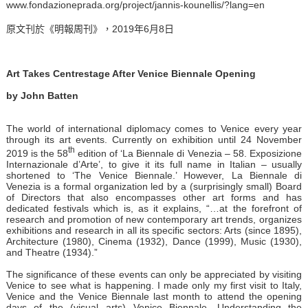
www.fondazioneprada.org/project/jannis-kounellis/?lang=en
原文刊於《明報周刊》，2019年6月8日
Art Takes Centrestage After Venice Biennale Opening
by John Batten
The world of international diplomacy comes to Venice every year
through its art events. Currently on exhibition until 24 November
th
2019 is the 58
edition of ‘La Biennale di Venezia – 58. Exposizione
Internazionale d’Arte’, to give it its full name in Italian – usually
shortened to ‘The Venice Biennale.’ However, La Biennale di
Venezia is a formal organization led by a (surprisingly small) Board
of Directors that also encompasses other art forms and has
dedicated festivals which is, as it explains, “…at the forefront of
research and promotion of new contemporary art trends, organizes
exhibitions and research in all its specific sectors: Arts (since 1895),
Architecture (1980), Cinema (1932), Dance (1999), Music (1930),
and Theatre (1934).”
The significance of these events can only be appreciated by visiting
Venice to see what is happening. I made only my first visit to Italy,
Venice and the Venice Biennale last month to attend the opening
days of the (visual arts) Venice Biennale. Understanding the