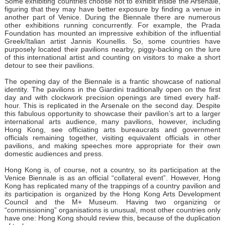
Some exhibiting countries choose not to exhibit inside the Arsenale,
figuring that they may have better exposure by finding a venue in
another part of Venice. During the Biennale there are numerous
other exhibitions running concurrently. For example, the Prada
Foundation has mounted an impressive exhibition of the influential
Greek/Italian artist Jannis Kounellis. So, some countries have
purposely located their pavilions nearby, piggy-backing on the lure
of this international artist and counting on visitors to make a short
detour to see their pavilions.
The opening day of the Biennale is a frantic showcase of national
identity. The pavilions in the Giardini traditionally open on the first
day and with clockwork precision openings are timed every half-
hour. This is replicated in the Arsenale on the second day. Despite
this fabulous opportunity to showcase their pavilion’s art to a larger
international arts audience, many pavilions, however, including
Hong Kong, see officiating arts bureaucrats and government
officials remaining together, visiting equivalent officials in other
pavilions, and making speeches more appropriate for their own
domestic audiences and press.
Hong Kong is, of course, not a country, so its participation at the
Venice Biennale is as an official “collateral event”. However, Hong
Kong has replicated many of the trappings of a country pavilion and
its participation is organized by the Hong Kong Arts Development
Council and the M+ Museum. Having two organizing or
“commissioning” organisations is unusual, most other countries only
have one: Hong Kong should review this, because of the duplication