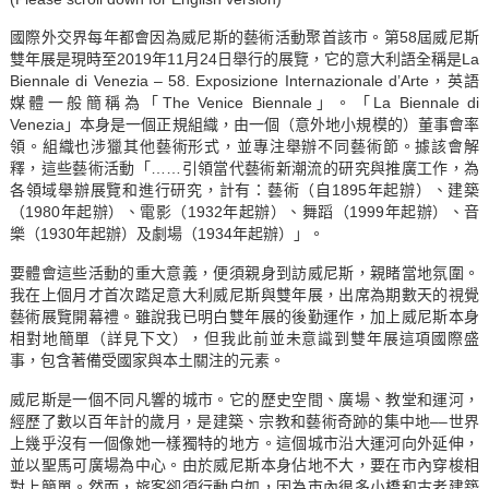
國際外交界每年都會因為威尼斯的藝術活動聚首該市。第58屆威尼斯
雙年展是現時至2019年11月24日舉行的展覽，它的意大利語全稱是La
Biennale di Venezia – 58. Exposizione Internazionale d’Arte，英語
媒體一般簡稱為「The Venice Biennale」。「La Biennale di
Venezia」本身是一個正規組織，由一個（意外地小規模的）董事會率
領。組織也涉獵其他藝術形式，並專注舉辦不同藝術節。據該會解
釋，這些藝術活動「……引領當代藝術新潮流的研究與推廣工作，為
各領域舉辦展覽和進行研究，計有：藝術（自1895年起辦）、建築
（1980年起辦）、電影（1932年起辦）、舞蹈（1999年起辦）、音
樂（1930年起辦）及劇場（1934年起辦）」。
要體會這些活動的重大意義，便須親身到訪威尼斯，親睹當地氛圍。
我在上個月才首次踏足意大利威尼斯與雙年展，出席為期數天的視覺
藝術展覽開幕禮。雖說我已明白雙年展的後勤運作，加上威尼斯本身
相對地簡單（詳見下文），但我此前並未意識到雙年展這項國際盛
事，包含著備受國家與本土關注的元素。
威尼斯是一個不同凡響的城市。它的歷史空間、廣場、教堂和運河，
經歷了數以百年計的歲月，是建築、宗教和藝術奇跡的集中地––世界
上幾乎沒有一個像她一樣獨特的地方。這個城市沿大運河向外延伸，
並以聖馬可廣場為中心。由於威尼斯本身佔地不大，要在市內穿梭相
對上簡單。然而，旅客卻須行動自如，因為市內很多小橋和古老建築