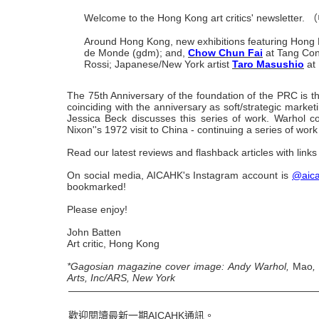
Welcome to the Hong Kong art critics' newsl
Around Hong Kong, new exhibitions featuring Hong K
de Monde (gdm); and,
Chow Chun Fai
at Tang Cont
Rossi; Japanese/New York artist
Taro Masushio
at 
The 75th Anniversary of the foundation of the PRC is t
coinciding with the anniversary as soft/strategic marke
Jessica Beck discusses this series of work. Warhol co
Nixon''s 1972 visit to China - continuing a series of wor
Read our latest reviews and flashback articles with link
On social media, AICAHK's Instagram account is
@aic
bookmarked!
Please enjoy!
John Batten
Art critic, Hong Kong
*Gagosian magazine cover image: Andy Warhol,
Mao
,
Arts, Inc/ARS, New York
—————————————————————————
歡迎閱讀最新一期AICAHK通訊。