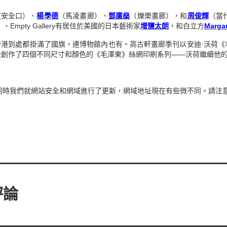
（安全口）、
楊學德
（馬凌畫廊）、
鄧廣燊
（爍樂畫廊），和
周俊輝
（當代
2）、Empty Gallery有居住於美國的日本藝術家
增鹽太朗
，和白立方
Marga
香港到處都掛滿了國旗，連博物館內也有。高古軒畫廊季刊以安迪·沃荷《
華後創作了四個不同尺寸和顏色的《毛澤東》絲網印刷系列——沃荷繼續他
同時我們就網站安全和網域進行了更新，網域地址現在有些微不同。請注意看
———————————————
評論
———————————————