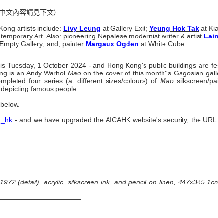
etter. （中文內容請見下文）
ong artists include:
Livy Leung
at Gallery Exit;
Yeung Hok Tak
at Ki
emporary Art. Also: pioneering Nepalese modernist writer & artist
Lai
Empty Gallery; and, painter
Margaux Ogden
at White Cube.
his Tuesday, 1 October 2024 - and Hong Kong's public buildings are fe
ting is an Andy Warhol
Mao
on the cover of this month''s Gagosian galle
mpleted four series (at different sizes/colours) of
Mao
silkscreen/pa
k depicting famous people.
s below.
a_hk
- and we have upgraded the AICAHK website's security, the URL is
 1972 (detail), acrylic, silkscreen ink, and pencil on linen, 447x345.
————————————