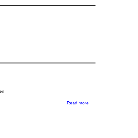
———————————
———————————
ten
Read more