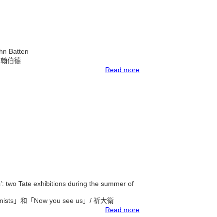
hn Batten
 約翰伯德
Read more
’: two Tate exhibitions during the summer of
ts」和「Now you see us」
/ 祈大衛
Read more