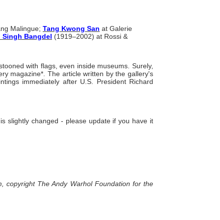
ang Malingue;
Tang Kwong San
at Galerie
n Singh Bangdel
(1919–2002) at Rossi &
stooned with flags, even inside museums. Surely,
ry magazine*. The article written by the gallery's
intings immediately after U.S. President Richard
 slightly changed - please update if you have it
1cm, copyright The Andy Warhol Foundation for the