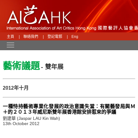
主頁
|
聯絡我們
|
登記電郵
|
Eng
Toggle main menu visibility
藝術議題
- 雙年展
2012年十月
一種恃持藝術專業化發展的政治意識失當：有關藝發局與Ｍ
＋的２０１３年威尼斯雙年展香港館安排惹來的爭議
劉建華 (Jaspar LAU Kin Wah)
13th October 2012